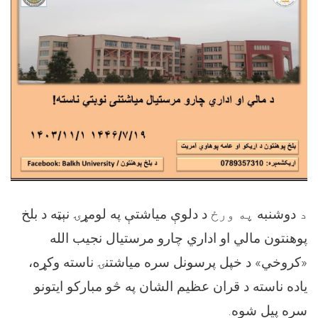
د
دوشنبه
په ورځ
د دلوې مياشتې په لومړۍ نېټه د بلخ
پوهنتون مالي او اداري چارو مرستيال نجيب الله
«کروخي» د خپل پرسونل سره مياشتنۍ ناسته وکړه،
ياده ناسته د قران عظيم الشان په څو مبارکو ايتونو
سره پيل شوه
.