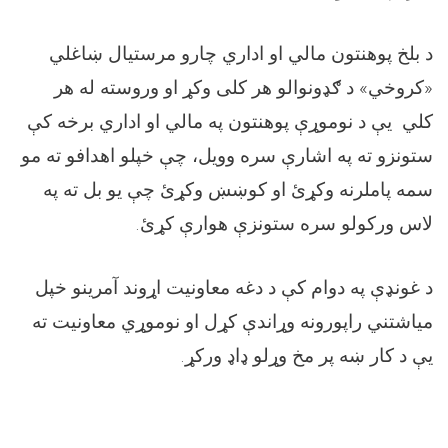
د بلخ پوهنتون مالي او اداري چارو مرستيال ښاغلي
«کروخي» د ګډونوالو هر کلی وکړ او وروسته له هر
کلي يې د نوموړې پوهنتون په مالي او اداري برخه کې
ستونزو ته په اشارې سره وويل، چې خپلو اهدافو ته مو
سمه پاملرنه وکړئ او کوښښ وکړئ چې يو بل ته په
لاس ورکولو سره ستونزې هوارې کړئ
.
د غونډې په دوام کې د دغه معاونيت اړوند آمرينو خپل
مياشتني راپورونه وړاندې کړل او نوموړي معاونيت ته
يې د کار ښه پر مخ وړلو ډاډ ورکړ
.