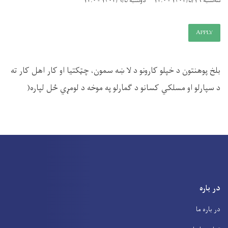
سه‌شنبه ۱۴۰۳/۵/۱۶ - ۱۲:۰
دوشنبه ۱۴۰۳/۶/۵ - ۱۲:۰
APPLY
بلخ پوهنتون د خپلو کارونو د لا ښه سمون، چټکتیا او کار اهل کار ته
د سپارلو او مسلکي کسانو د ګمارلو په موخه د لومړي ځل لپاره(
در باره
در باره ما