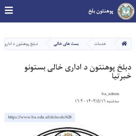
پوهنتون بلخ
Skip
to
main
صفحه اصلی
خدمات
بست های خالی
دبلخ پوهنتون د اداری خا
content
دبلخ پوهنتون د اداری خالی بستونو
خبرتیا
ba_admin
سه‌شنبه ۱۴۰۳/۵/۱۶ - ۱۶:۴
https://www.ba.edu.af/dr/node/628