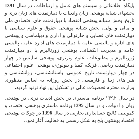
پایگاه اطلاعاتی و سیستم های عامل و ارتباطات، در سال
1391
بخش
های شبانة پوهنحی زبان وادبیات با دیپارتمنت های زبان دری و
تاریخ، بخش شبانه پوهنحی اقتصاد با دیپارتمنت های اقتصادی ملی
و مالی و پولی، بخش شبانه پوهنحی حقوق و علوم سیاسی با
دیپارتمنت های قضایی و حارنوالی و اداری و دیپلماسی و پوهنحی
های اداره و پالیسی عامه با دیپارتمنت های اداره عامه، پالیسی
عامه و مدیریت انکشاف، پوهنحی ژورنالیزم با دو دیپارتمنت
ژورنالیزم و مطبوعات، علوم وترنری، پوهنحی ساینس در چهار
دیپارتمنت ریاضی، فزیک، کمیا و بیولوژی، پوهنحی علوم اجتماعی
در چهار دیپارتمنت تاریخ عمومی، باستانشناسی، روانشناسی و
هنر های زیبا و فارمسی در بخش روزانه به اساس منظوری
وزارت محترم تحصیلات عالی در تشکیل این نهاد تزئید گردید
.
در سال
۱۳۹۲
برنامه ماستری در بخش ادبیات دری، در پوهنحی
زبان و ادبیات، و در سال
1395
برنامه ماستری پوهنحی اقتصاد، و
کمونیتی کالیج حسابداری تجارتی در سال
1396
در چوکات پوهنحی
اقتصاد پوهنتون بلخ به شکل رسمی به فعالیت آغاز نمود
.