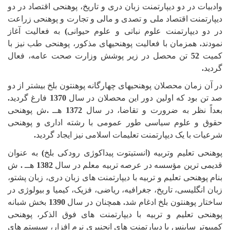
وادبیات در دو دیپارتمنت زبان دری و تاریخ، پوهنحی اقتصاد در دو
دیپارتمنت اقتصاد ملی و تصدی و مالی و تجارت و پوهنحی زراعت
در دو دیپارتمنت علوم نباتی و علوم حیوانی
)
به فعالیت آغاز
نمودند
.
همزمان با فعالیت پوهنحی
های مذکور، پوهنحی طب نیز با
کمیت
52
تن محصل در زیر پوشش وزارت صحت عامه، فعال
گردید
.
در آن زمان محصلان پوهنحی
های چهارگانه پوهنتون بلخ بیشتر از دو
صد تن بود که اولین دور این محصلان در سال
1370
فارغ گردید
.
بعداً نظر به ضرورت و تقاضا، در سال
1372
هــ
.
ش پوهنحی
حقوق و علوم سیاسی طور عمومی با رشته اداری و پوهنحی
شرعیات با یک دیپارتمنت تعلیمات اسلامی نیز ایجاد گردید
.
پوهنحی تعلیم وتربیه
(
انستیتوت پیداکوژی رودکی بلخ
)
به عنوان
قدیمی ترین مؤسسه در عرصه تربیه معلم در سال
1382
هــ
.
ش
بنام پوهنحی تعلیم و تربیه با دیپارتمنت های زبان دری، زبان پشتو،
زبان انگلیسی، تاریخ، جغرافیه، ریاضی، فزیک، کیمیا و بیولوژی در
ساختار پوهنتون بلخ ادغام شد
.
همچنان در سال
1390
بخش شبانه
پوهنحی تعلیم و تربیه با دیپارتمنت های فوق الذکر، پوهنحی
کمپیوتر ساینس با دیپارتمنت های انجنیری نرم افزار، سیستم های