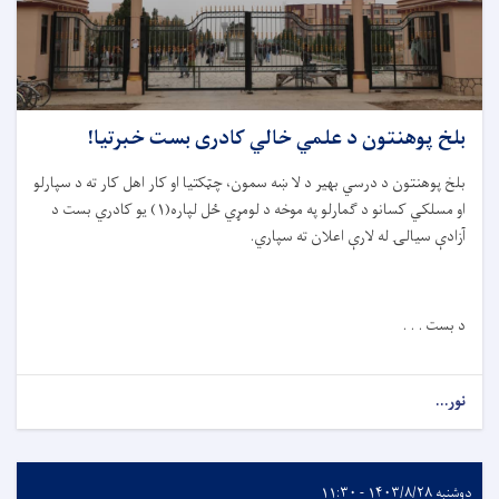
بلخ پوهنتون د علمي خالي کادری بست خبرتیا!
بلخ پوهنتون د درسي بهير د لا ښه سمون، چټکتیا او کار اهل کار ته د سپارلو
او مسلکي کسانو د ګمارلو په موخه د لومړي ځل لپاره(١) يو کادري بست د
آزادې سيالۍ له لارې اعلان ته سپاري
.
د بست . . .
نور...
دوشنبه ۱۴۰۳/۸/۲۸ - ۱۱:۳۰