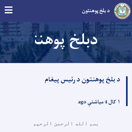
د بلخ پوهنتون
اصلي
دبلخ پوهنت
منځپانګه
دانګل
د بلخ پوهنتون د رئیس پیغام
۱ کال 4 میاشتې ago
بسم الله الرحمن الرحیم