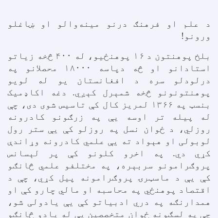
د علم او فرهنګ درنو مينه‌والو او ښاغلو
ورونو!
بلخ پوهنتون د ۱۶ پوهنځيو، له ۴۰۰ څخه زیاتو
استادانو او څه دپاسه ۱۸۰۰۰ محصلانو په
درلودلو سره د افغانستان یو له لویو
پوهنتونونو څخه شمېرل کېږي. دغه اکاډمیک
بنسټ په ۱۳۶۶ لمریز کال کې تاسيس شوی دی، چې
له پيله تر اوسه یې په زرګونو کادرونه
روزلي، د ځوان نسل په روزلو کې يې ستر رول
لوبولی او هېواد ته يې علمي کادرونه وړاندې
کړي دي. په اخرو کلونو کې پر لېسانس
پروګرامونو سربېره، په مختلفو علمي څانګو
کې يې د ماسټرۍ پروګرامونه پيل کړي، چې د
اقتصاد پوهنځي په محاسبه او مالي چارو کې او
همدارنګه په دري ادبیاتو کې يې یادولی شو،
چې په لسګونه ځوان متخصصین يې له یادو څانګو