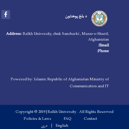
Facebook
د بلخ پوهنتون
Address:
Balkh University, chuk Sancharki , Mazar-e-Sharif,
Afghanistan
Email:
Phone:
Powered by: Islamic Republic of Afghanistan Ministry of
Communication and IT
Copyright © 2019 |Balkh University . All Rights Reserved
Footer menu
Policies & Laws
FAQ
Contact
English
دری