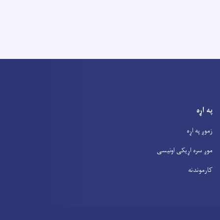
په اړه
زموږ په اړه
موږ سره اړیکی اونیسی
کارموندنه