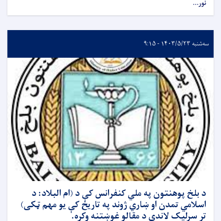
نور...
سه‌شنبه ۱۴۰۳/۵/۲۳ - ۹:۱۵
د بلخ پوهنتون په ملي کنفرانس کې د (ام البلاد: د
اسلامي تمدن او ښاري ژوند په تاریخ کې یو مهم ټکی)
تر سرلیک لاندې د مقالو غوښتنه وکړه.