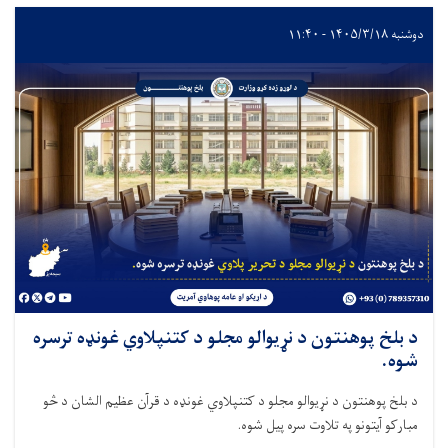
دوشنبه ۱۴۰۵/۳/۱۸ - ۱۱:۴۰
د بلخ پوهنتون د نړيوالو مجلو د کتنپلاوي غونډه ترسره
شوه.
د بلخ پوهنتون د نړيوالو مجلو د کتنپلاوي غونډه د قرآن عظيم الشان د څو
مبارکو آيتونو په تلاوت سره پيل شوه.