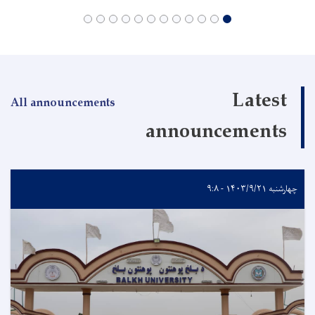
Latest
All announcements
announcements
چهارشنبه ۱۴۰۳/۹/۲۱ - ۹:۸