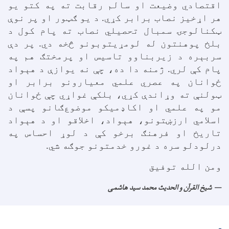
اقتصادي وضیعت او سالم رقابت ته په کتو يو
هر اړخیز نصاب برابر کړي. د یو ګټور او پر نوې
ټکنالوجۍ سمبال تحصيلي نصاب ته پام کول د
بلخ پوهنتون له لومړیتوبونو څخه دي. پر دې
سربېره د زیربناوو تاسيس او پرمختګ هم په
پام کې لري. ژمنه دا ده، چې نه یوازې د هېواد
ځوانان په عصري علمي معیارونو برابر او
ټولنې ته وړاندې کړي، بلکې غواړي چې ځوانان
مو په علمي او اکاډمیکو موضوع‌ګانو پسې د
اسلامي ارزښتونو، هېواد، اخلاقو او د هېواد
تاریخ او فرهنګ برخو کې د لوړ احساس په
درلودلو سره د غورو خدمتونو جوګه شي.
ومن الله توفیق
شیخ القرآن و الحدیث محمد سید هاشمی