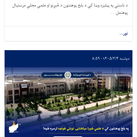
د ناستې په پيليزه وينا کې د بلخ پوهنتون د څېړنو او علمي مجلې مرستيال
پوهنمل. . .
نور...
دوشنبه ۱۴۰۵/۳/۴ - ۸:۵۹