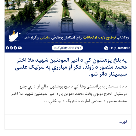
په بلخ پوهنتون کې د امير المومنين شهيد ملا اختر
محمد منصور د ژوند، فکر او مبارزې په سرليک علمي
سیمینار دائر شو.
د ياد سیمینار په پرانیستې وينا کې د بلخ پوهنتون مالي او اداري چارو
مرستیال الحاج مولوي بخت محمد «مومن يار» امير المومنين شهيد ملا اختر
محمد منصور د اسلامي امارت د تحریک د بیا ځلې. . .
نور...