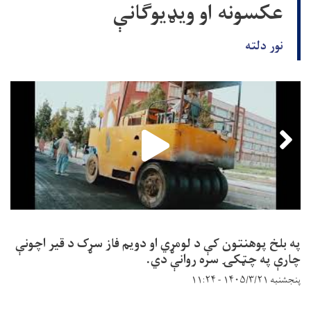
عکسونه او ویډیوګانې
نور دلته
په بلخ پوهنتون کې د لومړي او دويم فاز سړک د قير اچونې
چارې په چټکۍ سره روانې دي.
پنجشنبه ۱۴۰۵/۳/۲۱ - ۱۱:۲۴