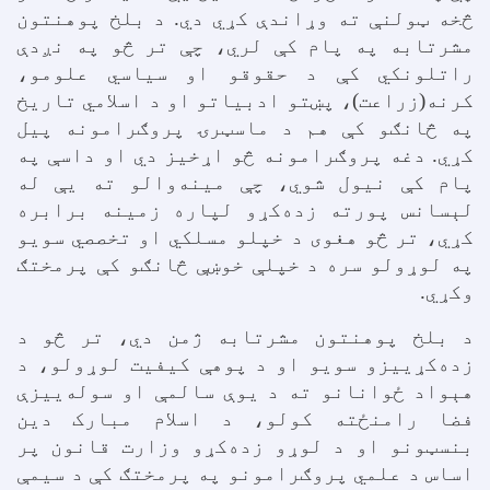
څخه ټولنې ته وړاندې کړي دي. د بلخ پوهنتون
مشرتابه په پام کې لري، چې تر څو په نږدې
راتلونکي کې د حقوقو او سیاسي علومو،
کرنه(زراعت)، پښتو ادبیاتو او د اسلامي تاریخ
په څانګو کې هم د ماسټرۍ پروګرامونه پيل
کړي. دغه پروګرامونه څو اړخیز دي او داسې په
پام کې نیول شوي، چې مينه‌والو ته يې له
لېسانس پورته زده‌کړو لپاره زمینه برابره
کړي، تر څو هغوی د خپلو مسلکي او تخصصي سویو
په لوړولو سره د خپلې خوښې څانګو کې پرمختګ
وکړي.
د بلخ پوهنتون مشرتابه ژمن دي، تر څو د
زده‌کړیيزو سویو او د پوهې کیفیت لوړولو، د
هېواد ځوانانو ته د يوې سالمې او سوله‌ييزې
فضا رامنځته کولو، د اسلام مبارک دین
بنسټونو او د لوړو زده‌کړو وزارت قانون پر
اساس د علمي پروګرامونو په پرمختګ کې د سيمې