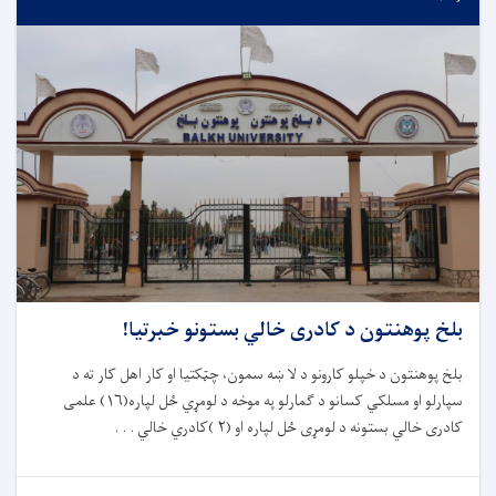
بلخ پوهنتون د کادری خالي بستونو خبرتیا!
بلخ پوهنتون د خپلو کارونو د لا ښه سمون، چټکتیا او کار اهل کار ته د
سپارلو او مسلکي کسانو د ګمارلو په موخه د لومړي ځل لپاره(١٦) علمی
کادری خالي بستونه د لومړی ځل لپاره او (٢ )کادري خالي . . .