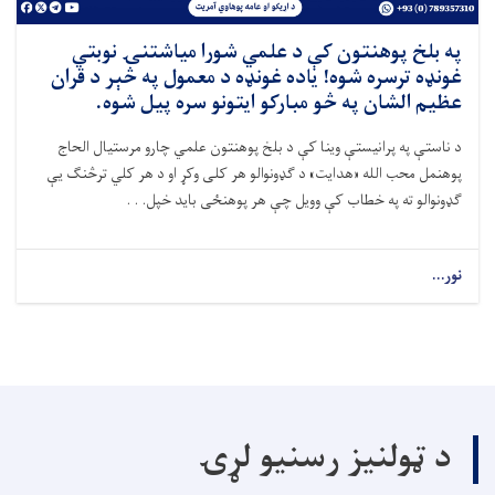
په بلخ پوهنتون کې د علمي شورا میاشتنۍ نوبتي
غونډه ترسره شوه! ياده غونډه د معمول په څېر د قران
عظيم الشان په څو مبارکو ايتونو سره پيل شوه.
د ناستې په پرانيستې وينا کې د بلخ پوهنتون علمي چارو مرستیال الحاج
پوهنمل محب الله «هدايت» د ګډونوالو هر کلی وکړ او د هر کلي ترڅنګ يې
ګډونوالو ته په خطاب کې وويل چې هر پوهنځی بايد خپل. . .
نور...
د ټولنیز رسنیو لړۍ