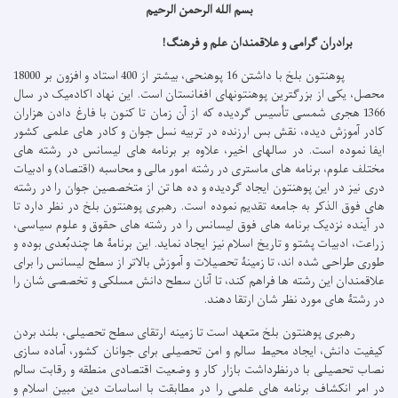
بسم الله الرحمن الرحیم
برادران گرامی و علاقمندان علم و فرهنگ!
پوهنتون بلخ با داشتن 16 پوهنحی، بیشتر از 400 استاد و افزون بر 18000
محصل، یکی از بزرگترین پوهنتونهای افغانستان است. این نهاد اکادمیک در سال
1366 هجری شمسی تأسیس گردیده که از آن زمان تا کنون با فارغ دادن هزاران
کادر آموزش دیده، نقش بس ارزنده در تربیه نسل جوان و کادر های علمی کشور
ایفا نموده است. در سالهای اخیر، علاوه بر برنامه های لیسانس در رشته های
مختلف علوم، برنامه های ماستری در رشته امور مالی و محاسبه (اقتصاد) و ادبیات
دری نیز در این پوهنتون ایجاد گردیده و ده ها تن از متخصصین جوان را در رشته
های فوق الذکر به جامعه تقدیم نموده است. رهبری پوهنتون بلخ در نظر دارد تا
در آینده نزدیک برنامه های فوق لیسانس را در رشته های حقوق و علوم سیاسی،
زراعت، ادبیات پشتو و تاریخ اسلام نیز ایجاد نماید.
این برنامۀ ها چندبُعدی بوده و
طوری طراحی شده اند، تا زمینۀ تحصیلات و آموزش بالاتر از سطح لیسانس را برای
علاقمندان این رشته ها فراهم کند، تا آنان سطح دانش مسلکی و تخصصی شان را
در رشتۀ های مورد نظر شان ارتقا دهند.
رهبری پوهنتون بلخ متعهد است تا زمینه ارتقای سطح تحصیلی، بلند بردن
کیفیت دانش، ایجاد محیط سالم و امن تحصیلی برای جوانان کشور، آماده سازی
نصاب تحصیلی با درنظرداشت بازار کار و وضعیت اقتصادی منطقه و رقابت سالم
در امر انکشاف برنامه های علمی را در مطابقت با اساسات دین مبین اسلام و