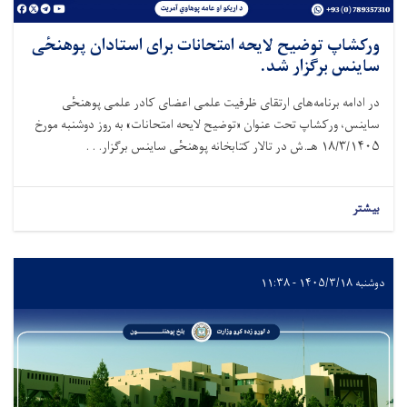
ورکشاپ توضیح لایحه امتحانات برای استادان پوهنحٔی
ساینس برگزار شد.
در ادامه برنامه‌های ارتقای ظرفیت علمی اعضای کادر علمی پوهنحٔی
ساینس، ورکشاپ تحت عنوان «توضیح لایحه امتحانات» به روز دوشنبه مورخ
۱۸/۳/۱۴۰۵ هـ.ش در تالار کتابخانه پوهنحٔی ساینس برگزار. . .
بیشتر
دوشنبه ۱۴۰۵/۳/۱۸ - ۱۱:۳۸