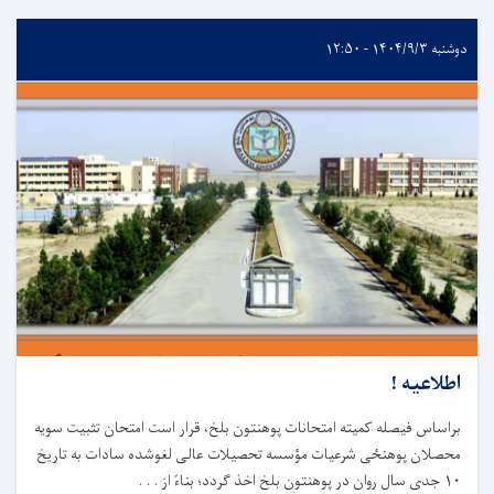
دوشنبه ۱۴۰۴/۹/۳ - ۱۲:۵۰
اطلاعیه !
براساس فیصله کمیته امتحانات پوهنتون بلخ، قرار است امتحان تثبیت سویه
محصلان پوهنځی شرعیات مؤسسه تحصیلات عالی لغوشده سادات به تاریخ
۱۰ جدی سال روان در پوهنتون بلخ اخذ گردد؛ بناءً از . . .