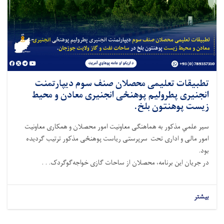
تطبیقات تعلیمی محصلان صنف سوم دیپارتمنت
انجنیری پطرولیم پوهنځی انجنیری معادن و محیط
زیست پوهنتون بلخ.
سير علمي مذکور به هماهنگی معاونیت امور محصلان و همکاری معاونیت
امور مالی و اداری تحت سرپرستی ریاست پوهنځی مذکور ترتیب گردیده
بود.
در جریان این برنامه، محصلان از ساحات گازی خواجه‌گوگردک. . .
بیشتر